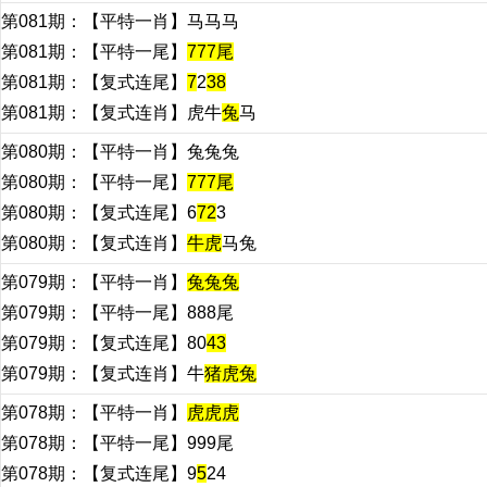
第081期：【平特一肖】马马马
第081期：【平特一尾】
777尾
第081期：【复式连尾】
7
2
38
第081期：【复式连肖】虎牛
兔
马
第080期：【平特一肖】兔兔兔
第080期：【平特一尾】
777尾
第080期：【复式连尾】6
72
3
第080期：【复式连肖】
牛虎
马兔
第079期：【平特一肖】
兔兔兔
第079期：【平特一尾】888尾
第079期：【复式连尾】80
43
第079期：【复式连肖】牛
猪虎兔
第078期：【平特一肖】
虎虎虎
第078期：【平特一尾】999尾
第078期：【复式连尾】9
5
24